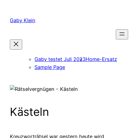
Zum
Inhalt
Gaby Klein
springen
Gaby testet Juli 2023
Home-Ersatz
Sample Page
Kästeln
Kreuzworträtsel war gestern heute wird